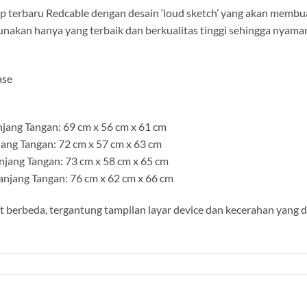
p terbaru Redcable dengan desain ‘loud sketch’ yang akan membu
gunakan hanya yang terbaik dan berkualitas tinggi sehingga nyama
ase
jang Tangan: 69 cm x 56 cm x 61 cm
jang Tangan: 72 cm x 57 cm x 63 cm
njang Tangan: 73 cm x 58 cm x 65 cm
njang Tangan: 76 cm x 62 cm x 66 cm
berbeda, tergantung tampilan layar device dan kecerahan yang 