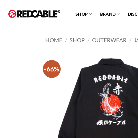
Skip
to
SHOP
BRAND
DIS
content
HOME
/
SHOP
/
OUTERWEAR
/
J
-66%