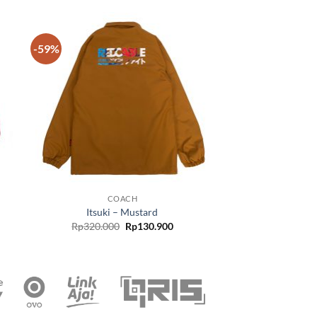
-59%
 to
Add to
list
wishlist
COACH
Itsuki – Mustard
Rp
320.000
Rp
130.900