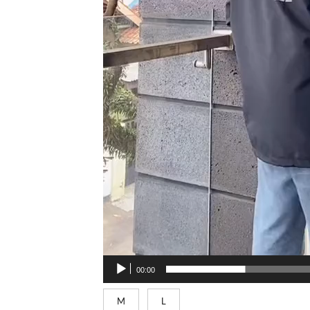
00:00
M
L