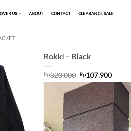
COVER US
ABOUT
CONTACT
CLEARANCE SALE
ACKET
Rokki – Black
Add to
320.000
107.900
wishlist
Rp
Rp
Video
Player