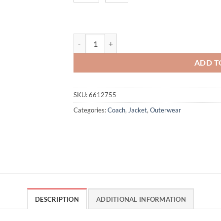
Rokki - Black quantity
ADD T
SKU:
6612755
Categories:
Coach
,
Jacket
,
Outerwear
DESCRIPTION
ADDITIONAL INFORMATION