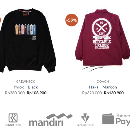
-59%
Add to
Add
wishlist
wish
CREWNECK
COACH
Pylox – Black
Haka – Maroon
Rp
380.000
Rp
108.900
Rp
320.000
Rp
130.900