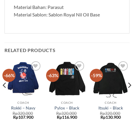
Material Bahan: Parasut
Material Sablon: Sablon Royal Nil Oil Base
RELATED PRODUCTS
-66%
-63%
-59%
Add to
Add to
Add to
wishlist
wishlist
wishlist
COACH
COACH
COACH
Rokki – Navy
Pylox – Black
Itsuki – Black
Rp
320.000
Rp
320.000
Rp
320.000
Rp
107.900
Rp
116.900
Rp
130.900