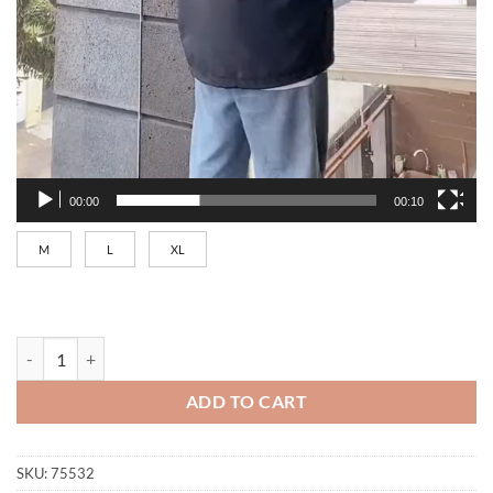
00:00
00:10
M
L
XL
Signs - Black quantity
ADD TO CART
SKU:
75532