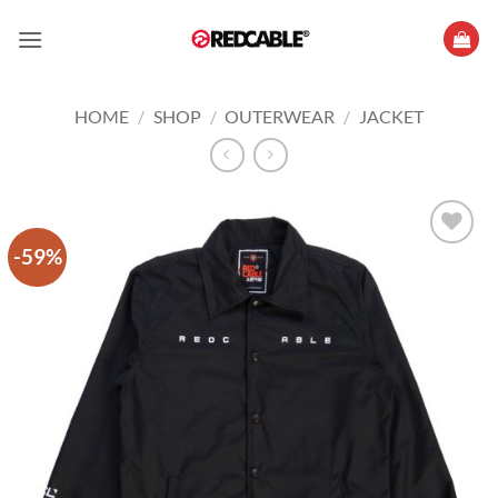
Skip
to
content
HOME
/
SHOP
/
OUTERWEAR
/
JACKET
-59%
Add to
wishlist