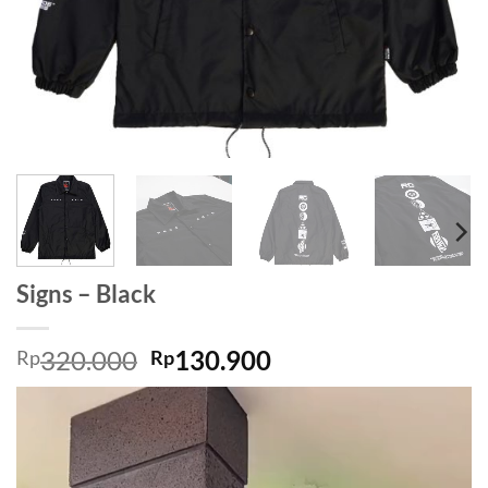
Signs – Black
320.000
130.900
Rp
Rp
Video
Player