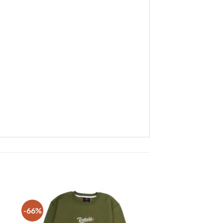
-66%
 to
Add to
list
wishlist