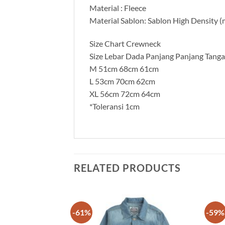
Material : Fleece
Material Sablon: Sablon High Density (m
Size Chart Crewneck
Size Lebar Dada Panjang Panjang Tang
M 51cm 68cm 61cm
L 53cm 70cm 62cm
XL 56cm 72cm 64cm
*Toleransi 1cm
RELATED PRODUCTS
-61%
-59%
Add to
Add to
wishlist
wishlist