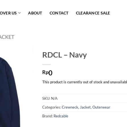
COVER US
ABOUT
CONTACT
CLEARANCE SALE
ACKET
RDCL – Navy
Add to
0
wishlist
Rp
This product is currently out of stock and unavailabl
SKU:
N/A
Categories:
Crewneck
,
Jacket
,
Outerwear
Brand:
Redcable