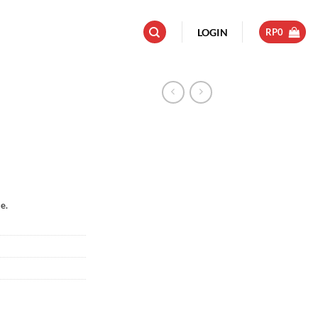
LOGIN
RP
0
e.