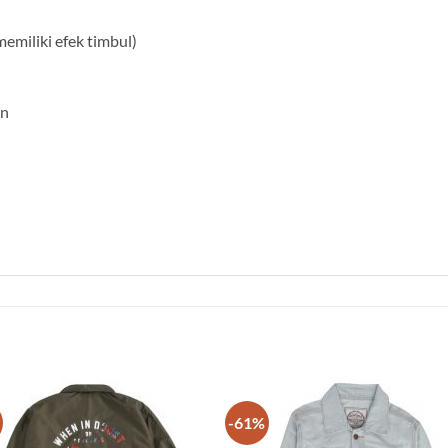
emiliki efek timbul)
an
-61%
Add to
Add
wishlist
wish