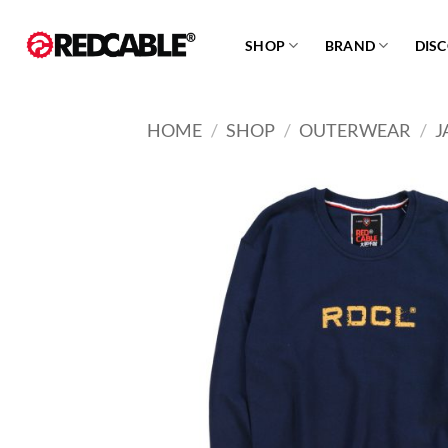
Skip
to
SHOP
BRAND
DIS
content
HOME
/
SHOP
/
OUTERWEAR
/
J