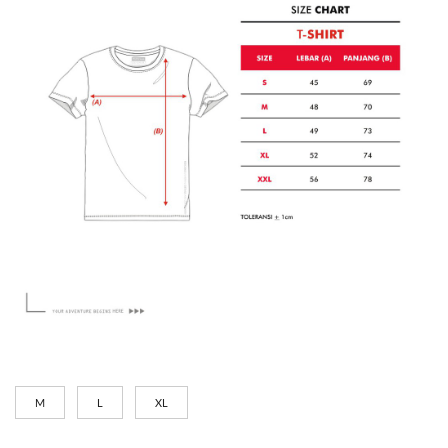
M
L
XL