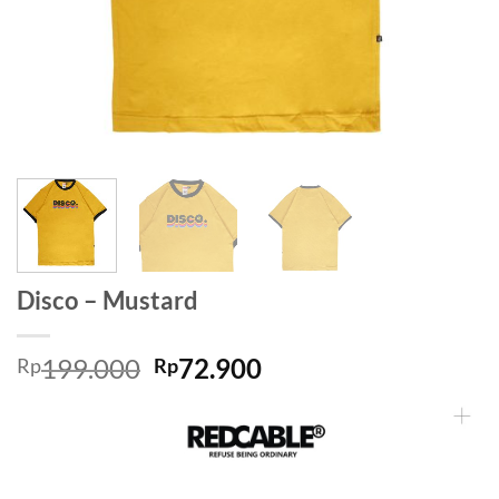
Disco – Mustard
199.000
72.900
Rp
Rp