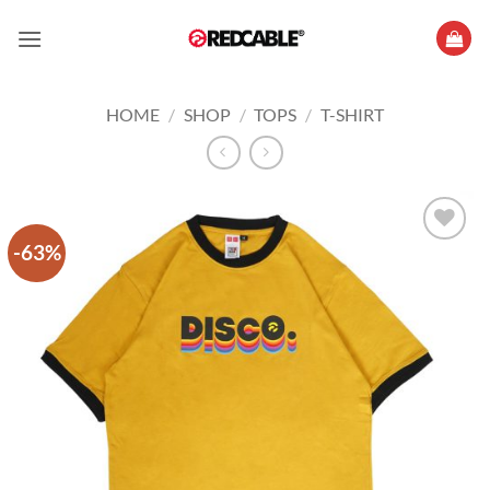
Skip
to
content
HOME
/
SHOP
/
TOPS
/
T-SHIRT
-63%
Add to
wishlist