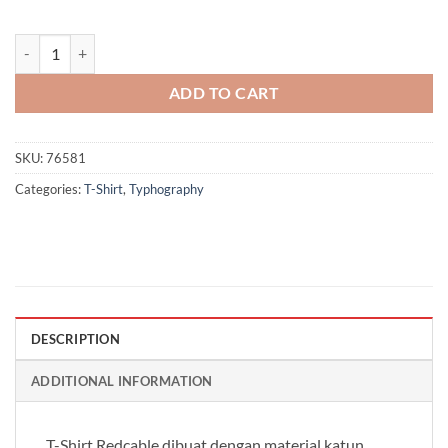
Disco - Mustard quantity
ADD TO CART
SKU:
76581
Categories:
T-Shirt
,
Typhography
DESCRIPTION
ADDITIONAL INFORMATION
T-Shirt Redcable dibuat dengan material katun