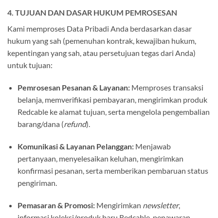
4. TUJUAN DAN DASAR HUKUM PEMROSESAN
Kami memproses Data Pribadi Anda berdasarkan dasar
hukum yang sah (pemenuhan kontrak, kewajiban hukum,
kepentingan yang sah, atau persetujuan tegas dari Anda)
untuk tujuan:
Pemrosesan Pesanan & Layanan:
Memproses transaksi
belanja, memverifikasi pembayaran, mengirimkan produk
Redcable ke alamat tujuan, serta mengelola pengembalian
barang/dana (
refund
).
Komunikasi & Layanan Pelanggan:
Menjawab
pertanyaan, menyelesaikan keluhan, mengirimkan
konfirmasi pesanan, serta memberikan pembaruan status
pengiriman.
Pemasaran & Promosi:
Mengirimkan
newsletter
,
informasi koleksi/produk baru Redcable, penawaran