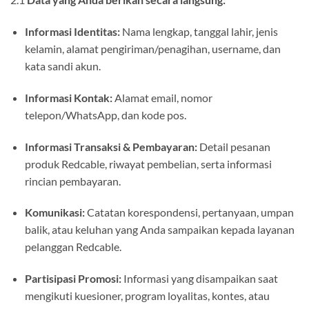
Informasi Identitas:
Nama lengkap, tanggal lahir, jenis
kelamin, alamat pengiriman/penagihan, username, dan
kata sandi akun.
Informasi Kontak:
Alamat email, nomor
telepon/WhatsApp, dan kode pos.
Informasi Transaksi & Pembayaran:
Detail pesanan
produk Redcable, riwayat pembelian, serta informasi
rincian pembayaran.
Komunikasi:
Catatan korespondensi, pertanyaan, umpan
balik, atau keluhan yang Anda sampaikan kepada layanan
pelanggan Redcable.
Partisipasi Promosi:
Informasi yang disampaikan saat
mengikuti kuesioner, program loyalitas, kontes, atau