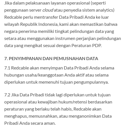
Jika dalam pelaksanaan layanan operasional (seperti
penggunaan server
cloud
atau penyedia sistem analytics)
Redcable perlu mentransfer Data Pribadi Anda ke luar
wilayah Republik Indonesia, kami akan memastikan bahwa
negara penerima memiliki tingkat pelindungan data yang
setara atau menggunakan instrumen perjanjian pelindungan
data yang mengikat sesuai dengan Peraturan PDP.
7. PENYIMPANAN DAN PEMUSNAHAN DATA
7.1 Redcable akan menyimpan Data Pribadi Anda selama
hubungan usaha/keanggotaan Anda aktif atau selama
diperlukan untuk memenuhi tujuan pengumpulannya.
7.2 Jika Data Pribadi tidak lagi diperlukan untuk tujuan
operasional atau kewajiban hukum/retensi berdasarkan
peraturan yang berlaku telah habis, Redcable akan
menghapus, memusnahkan, atau menganonimkan Data
Pribadi Anda secara aman.