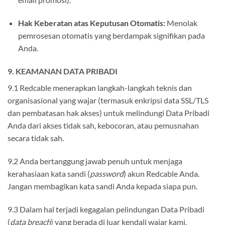
Hak Keberatan atas Keputusan Otomatis:
Menolak
pemrosesan otomatis yang berdampak signifikan pada
Anda.
9. KEAMANAN DATA PRIBADI
9.1 Redcable menerapkan langkah-langkah teknis dan
organisasional yang wajar (termasuk enkripsi data SSL/TLS
dan pembatasan hak akses) untuk melindungi Data Pribadi
Anda dari akses tidak sah, kebocoran, atau pemusnahan
secara tidak sah.
9.2 Anda bertanggung jawab penuh untuk menjaga
kerahasiaan kata sandi (
password
) akun Redcable Anda.
Jangan membagikan kata sandi Anda kepada siapa pun.
9.3 Dalam hal terjadi kegagalan pelindungan Data Pribadi
(
data breach
) yang berada di luar kendali wajar kami,