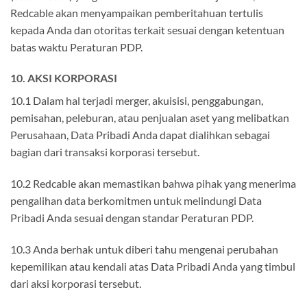
Redcable akan menyampaikan pemberitahuan tertulis
kepada Anda dan otoritas terkait sesuai dengan ketentuan
batas waktu Peraturan PDP.
10. AKSI KORPORASI
10.1 Dalam hal terjadi merger, akuisisi, penggabungan,
pemisahan, peleburan, atau penjualan aset yang melibatkan
Perusahaan, Data Pribadi Anda dapat dialihkan sebagai
bagian dari transaksi korporasi tersebut.
10.2 Redcable akan memastikan bahwa pihak yang menerima
pengalihan data berkomitmen untuk melindungi Data
Pribadi Anda sesuai dengan standar Peraturan PDP.
10.3 Anda berhak untuk diberi tahu mengenai perubahan
kepemilikan atau kendali atas Data Pribadi Anda yang timbul
dari aksi korporasi tersebut.