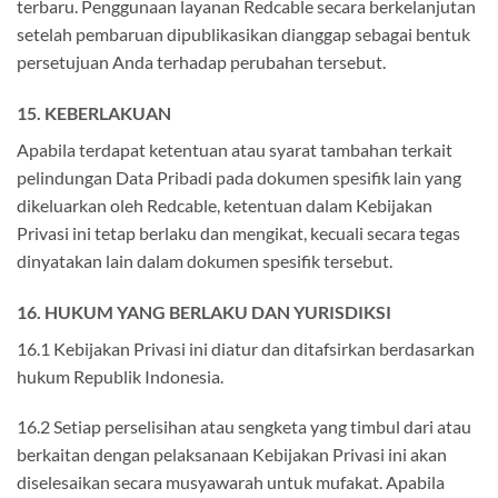
terbaru. Penggunaan layanan Redcable secara berkelanjutan
setelah pembaruan dipublikasikan dianggap sebagai bentuk
persetujuan Anda terhadap perubahan tersebut.
15. KEBERLAKUAN
Apabila terdapat ketentuan atau syarat tambahan terkait
pelindungan Data Pribadi pada dokumen spesifik lain yang
dikeluarkan oleh Redcable, ketentuan dalam Kebijakan
Privasi ini tetap berlaku dan mengikat, kecuali secara tegas
dinyatakan lain dalam dokumen spesifik tersebut.
16. HUKUM YANG BERLAKU DAN YURISDIKSI
16.1 Kebijakan Privasi ini diatur dan ditafsirkan berdasarkan
hukum Republik Indonesia.
16.2 Setiap perselisihan atau sengketa yang timbul dari atau
berkaitan dengan pelaksanaan Kebijakan Privasi ini akan
diselesaikan secara musyawarah untuk mufakat. Apabila