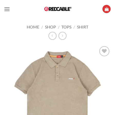
Skip
to
content
HOME
/
SHOP
/
TOPS
/
SHIRT
Add to
wishlist