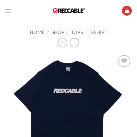
Skip
to
content
HOME
/
SHOP
/
TOPS
/
T-SHIRT
Add to
wishlist