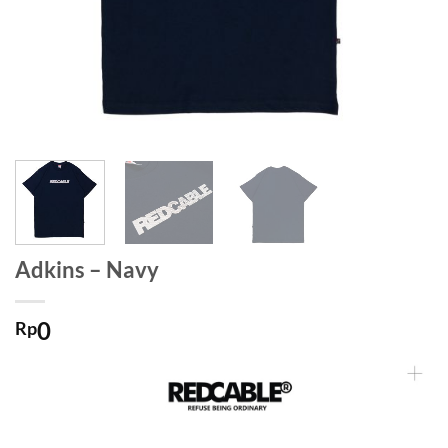
Adkins – Navy
0
Rp