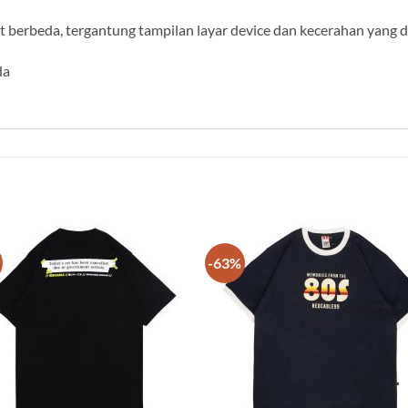
berbeda, tergantung tampilan layar device dan kecerahan yang 
da
-63%
Add to
Add
wishlist
wish