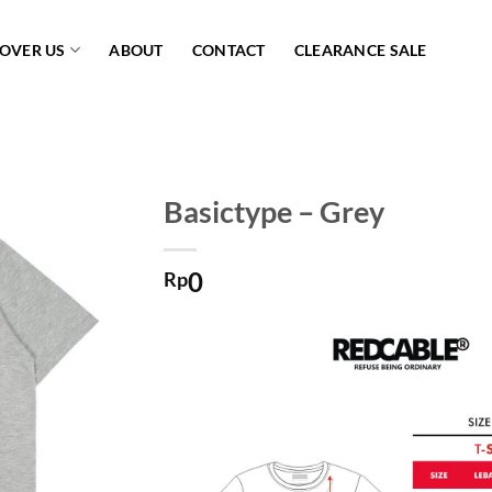
COVER US
ABOUT
CONTACT
CLEARANCE SALE
Basictype – Grey
Add to
0
wishlist
Rp