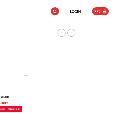
LOGIN
RP
0