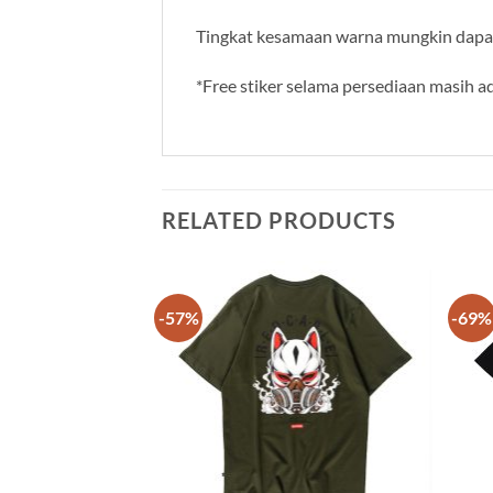
Tingkat kesamaan warna mungkin dapat 
*Free stiker selama persediaan masih a
RELATED PRODUCTS
-57%
-69%
Add to
Add to
wishlist
wishlist