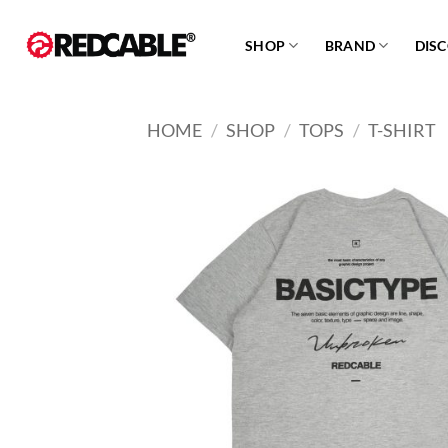
Skip
to
SHOP
BRAND
DIS
content
HOME
/
SHOP
/
TOPS
/
T-SHIRT