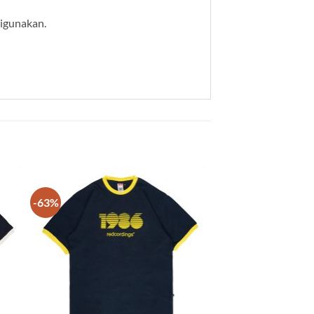
digunakan.
-63%
 to
Add to
list
wishlist