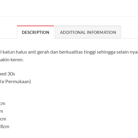
DESCRIPTION
ADDITIONAL INFORMATION
 katun halus anti gerah dan berkualitas tinggi sehingga selain n
akin keren.
bed 30s
 Ke Permukaan)
0cm
cm
4cm
78cm