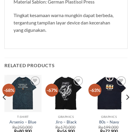
Material Sablon: German Plastisol Press
Tingkat kesamaan warna mungkin dapat berbeda,
tergantung tampilan layar device dan kecerahan
yang digunakan.
RELATED PRODUCTS
-68%
-67%
-63%
Add to
Add to
Add to
wishlist
wishlist
wishlist
T-SHIRT
GRAPHICS
GRAPHICS
Arsenio – Blue
Jiro – Black
80s – Navy
Rp
250.000
Rp
170.000
Rp
199.000
Rp
80.900
Rp
56.900
Rp
72.900