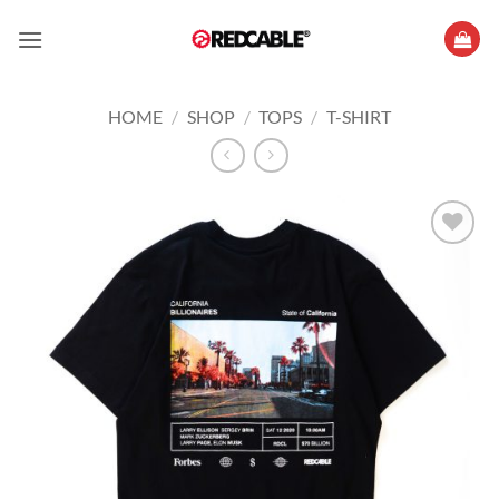
Skip
to
content
HOME
/
SHOP
/
TOPS
/
T-SHIRT
Add to
wishlist