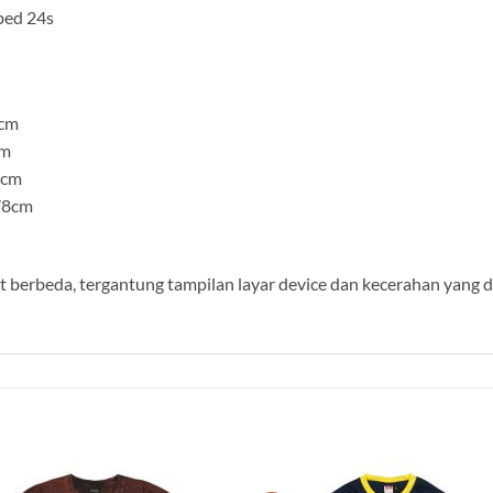
bed 24s
0cm
cm
4cm
78cm
berbeda, tergantung tampilan layar device dan kecerahan yang 