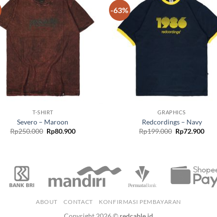
-63%
Add to
Add
wishlist
wish
T-SHIRT
GRAPHICS
Severo – Maroon
Redcordings – Navy
Rp
250.000
Rp
80.900
Rp
199.000
Rp
72.900
ABOUT
CONTACT
KONFIRMASI PEMBAYARAN
Copyright 2026 ©
redcable.id