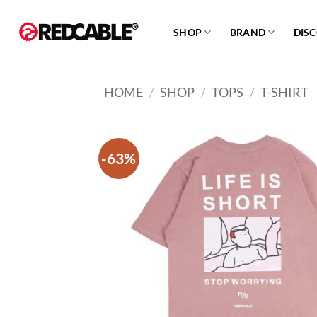
Skip
to
SHOP
BRAND
DIS
content
HOME
/
SHOP
/
TOPS
/
T-SHIRT
-63%