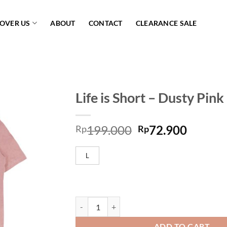
COVER US
ABOUT
CONTACT
CLEARANCE SALE
Life is Short – Dusty Pink
Add to
199.000
72.900
wishlist
Rp
Rp
L
Life is Short - Dusty Pink quantity
ADD TO CART