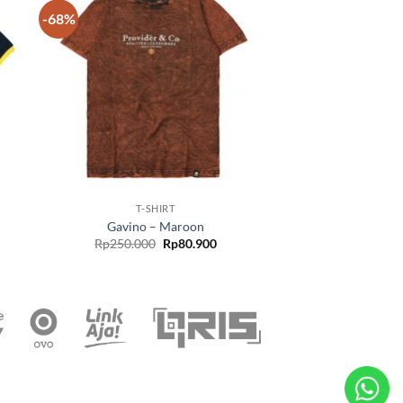
-68%
 to
Add to
list
wishlist
T-SHIRT
Gavino – Maroon
Rp
250.000
Rp
80.900