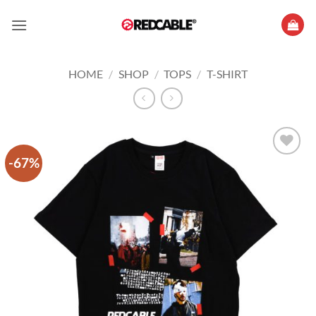
Skip
to
content
HOME
/
SHOP
/
TOPS
/
T-SHIRT
-67%
Add to
wishlist