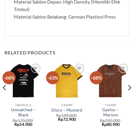
Material Sablon Depan: High Density (Memiliki Efek
Timbul)
Material Sablon Belakang: German Plastisol Press
RELATED PRODUCTS
-68%
-63%
-68%
Add to
Add to
Add to
wishlist
wishlist
wishlist
GRAPHICS
T-SHIRT
T-SHIRT
Unmatched –
Gavino –
Disco – Mustard
Black
Maroon
Rp
199.000
Rp
72.900
Rp
170.000
Rp
250.000
Rp
54.900
Rp
80.900