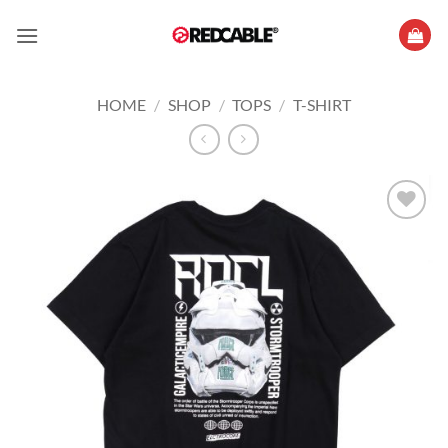
Skip
to
content
HOME
/
SHOP
/
TOPS
/
T-SHIRT
Add to
wishlist