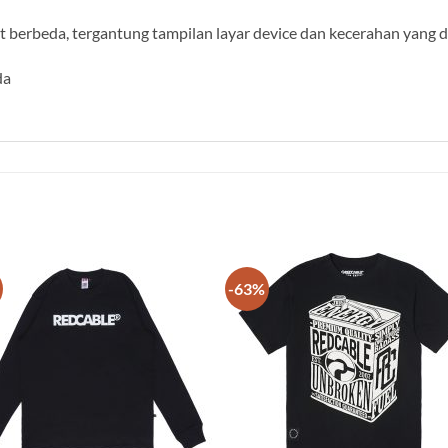
berbeda, tergantung tampilan layar device dan kecerahan yang 
da
-63%
Add to
Add
wishlist
wish