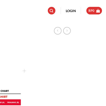
LOGIN
RP
0