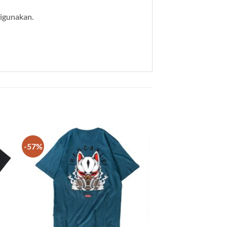
digunakan.
-57%
 to
Add to
list
wishlist