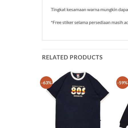
Tingkat kesamaan warna mungkin dapat 
*Free stiker selama persediaan masih a
RELATED PRODUCTS
-63%
-59%
Add to
Add to
wishlist
wishlist