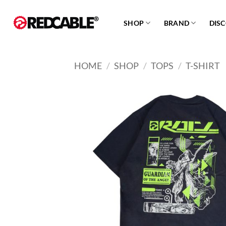
Skip
to
SHOP
BRAND
DIS
content
HOME
/
SHOP
/
TOPS
/
T-SHIRT