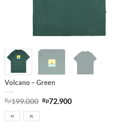
Volcano – Green
199.000
72.900
Rp
Rp
M
XL