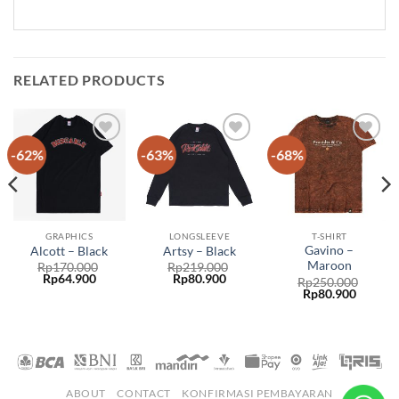
RELATED PRODUCTS
-62%
-63%
-68%
Add to
Add to
Add to
wishlist
wishlist
wishlist
GRAPHICS
LONGSLEEVE
T-SHIRT
Gavino –
Alcott – Black
Artsy – Black
Maroon
Rp
170.000
Rp
219.000
Rp
64.900
Rp
80.900
Rp
250.000
Rp
80.900
ABOUT
CONTACT
KONFIRMASI PEMBAYARAN