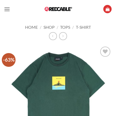
Skip
to
content
HOME
/
SHOP
/
TOPS
/
T-SHIRT
-63%
Add to
wishlist