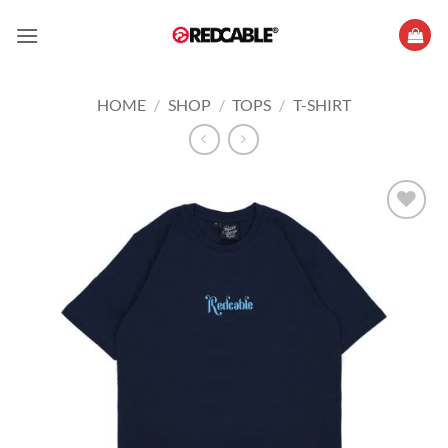
Skip
to
content
HOME
/
SHOP
/
TOPS
/
T-SHIRT
Add to
wishlist