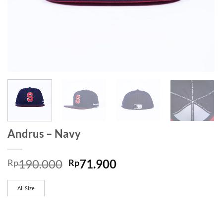
Andrus – Navy
190.000
71.900
Rp
Rp
All Size