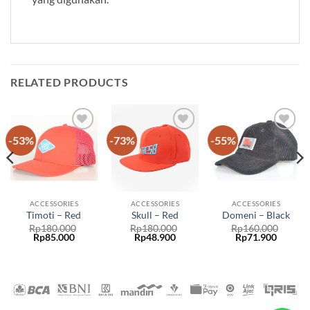
RELATED PRODUCTS
-53%
-73%
-55%
Add to
Add to
Add to
wishlist
wishlist
wishlist
ACCESSORIES
ACCESSORIES
ACCESSORIES
Timoti – Red
Skull – Red
Domeni – Black
Rp
180.000
Rp
180.000
Rp
160.000
Rp
85.000
Rp
48.900
Rp
71.900