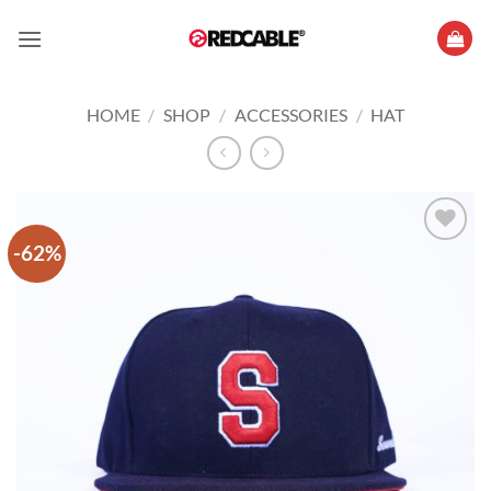
Skip
to
content
HOME
/
SHOP
/
ACCESSORIES
/
HAT
-62%
Add to
wishlist