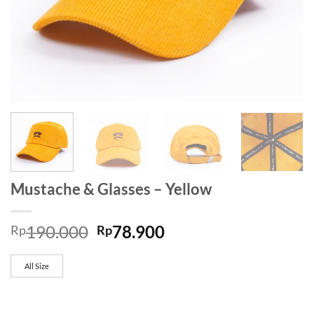
Mustache & Glasses – Yellow
190.000
78.900
Rp
Rp
All Size