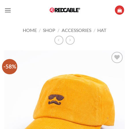
Skip
to
content
HOME
/
SHOP
/
ACCESSORIES
/
HAT
-58%
Add to
wishlist