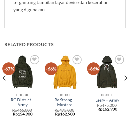
tergantung tampilan layar device dan kecerahan
yang digunakan.
RELATED PRODUCTS
-67%
-66%
-66%
Add to
Add to
Add to
wishlist
wishlist
wishlist
HOODIE
HOODIE
HOODIE
RC District –
Be Strong –
Leafy – Army
Army
Mustard
Rp
475.000
Rp
162.900
Rp
465.000
Rp
475.000
Rp
154.900
Rp
162.900