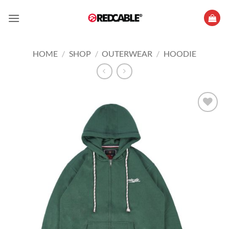
Skip
to
content
HOME
/
SHOP
/
OUTERWEAR
/
HOODIE
Add to
wishlist