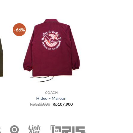
-66%
 to
Add to
list
wishlist
COACH
Hideo – Maroon
Rp
320.000
Rp
107.900