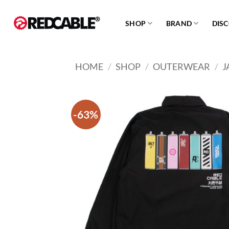
Skip
to
SHOP
BRAND
DIS
content
HOME
/
SHOP
/
OUTERWEAR
/
J
-63%