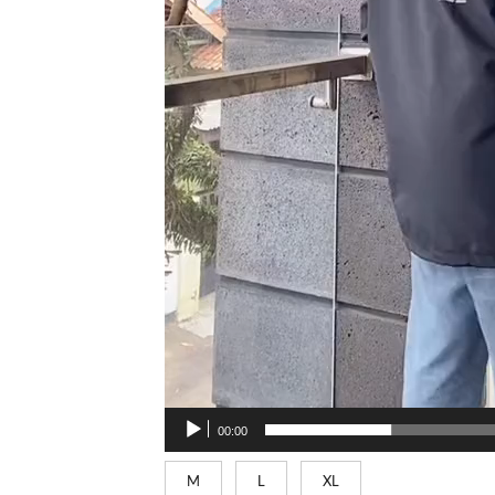
00:00
M
L
XL