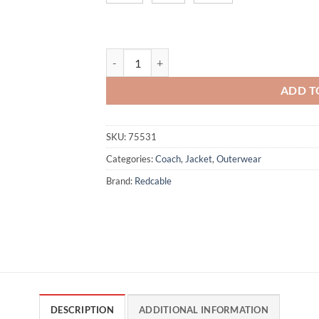
Pylox - Black quantity
ADD T
SKU:
75531
Categories:
Coach
,
Jacket
,
Outerwear
Brand:
Redcable
DESCRIPTION
ADDITIONAL INFORMATION