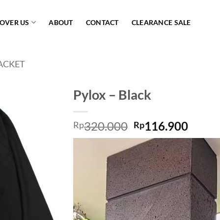
COVER US
ABOUT
CONTACT
CLEARANCE SALE
ACKET
Pylox – Black
Add to
320.000
116.900
wishlist
Rp
Rp
Video
Player