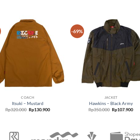
-69%
Add to
Add
wishlist
wish
COACH
JACKET
Itsuki – Mustard
Hawkins – Black Army
Rp
320.000
Rp
130.900
Rp
350.000
Rp
107.900