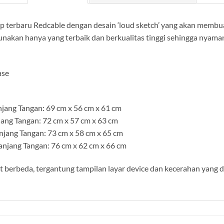
p terbaru Redcable dengan desain ‘loud sketch’ yang akan membu
gunakan hanya yang terbaik dan berkualitas tinggi sehingga nyama
ase
jang Tangan: 69 cm x 56 cm x 61 cm
jang Tangan: 72 cm x 57 cm x 63 cm
njang Tangan: 73 cm x 58 cm x 65 cm
njang Tangan: 76 cm x 62 cm x 66 cm
berbeda, tergantung tampilan layar device dan kecerahan yang 