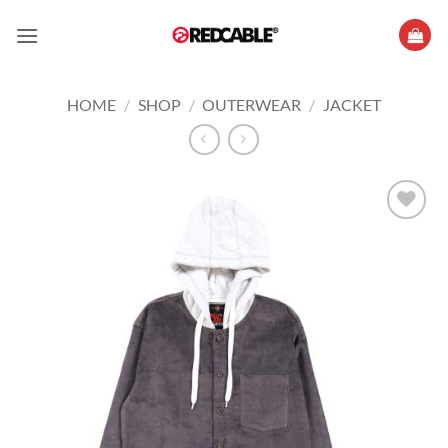
Skip
to
content
HOME
/
SHOP
/
OUTERWEAR
/
JACKET
Add to
wishlist