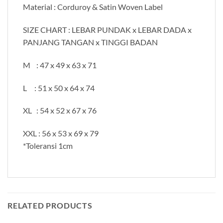
Material : Corduroy & Satin Woven Label
SIZE CHART : LEBAR PUNDAK x LEBAR DADA x
PANJANG TANGAN x TINGGI BADAN
M : 47 x 49 x 63 x 71
L : 51 x 50 x 64 x 74
XL : 54 x 52 x 67 x 76
XXL : 56 x 53 x 69 x 79
*Toleransi 1cm
RELATED PRODUCTS