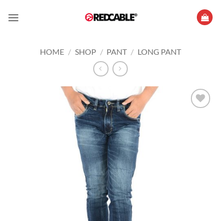
Skip
to
content
HOME
/
SHOP
/
PANT
/
LONG PANT
Add to
wishlist