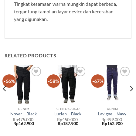
Tingkat kesamaan warna mungkin dapat berbeda,
tergantung tampilan layar device dan kecerahan
yang digunakan.
RELATED PRODUCTS
-66%
-58%
-67%
Add to
Add to
Add to
wishlist
wishlist
wishlist
DENIM
CHINO CARGO
DENIM
Noyer – Black
Lucien – Black
Lavigne – Navy
Rp
475.000
Rp
450.000
Rp
499.000
Rp
162.900
Rp
187.900
Rp
162.900