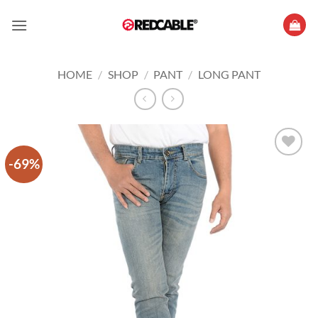
Skip
to
content
HOME
/
SHOP
/
PANT
/
LONG PANT
-69%
Add to
wishlist