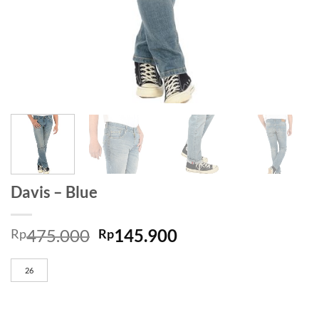
Davis – Blue
475.000
145.900
Rp
Rp
26