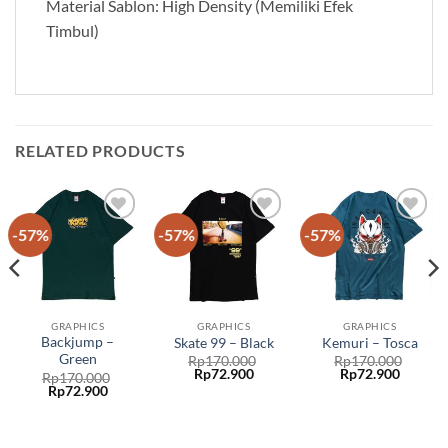
Material Sablon: High Density (Memiliki Efek
Timbul)
RELATED PRODUCTS
-57%
-57%
-57%
Add to
Add to
Add to
wishlist
wishlist
wishlist
GRAPHICS
GRAPHICS
GRAPHICS
Backjump –
Skate 99 – Black
Kemuri – Tosca
Green
Rp
170.000
Rp
170.000
Rp
72.900
Rp
72.900
Rp
170.000
Rp
72.900