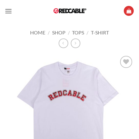
Skip
to
content
HOME
/
SHOP
/
TOPS
/
T-SHIRT
Add to
wishlist