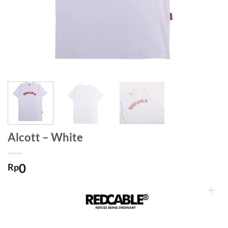
Alcott – White
0
Rp