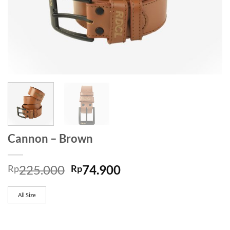
Cannon – Brown
225.000
74.900
Rp
Rp
All Size