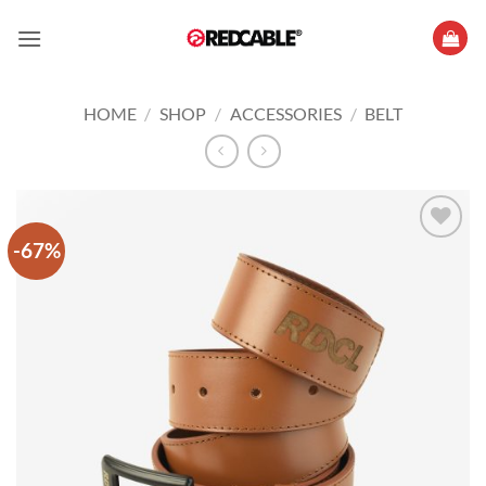
Skip
to
content
HOME
/
SHOP
/
ACCESSORIES
/
BELT
-67%
Add to
wishlist