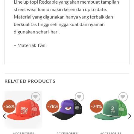
Line up topi Redcable yang akan membuat tampilan
street wear kamu makin keren dan up to date.
Material yang digunakan hanya yang terbaik dan
berkualitas tinggi sehingga kuat dan nyaman
digunakan sehari-hari.
– Material: Twill
RELATED PRODUCTS
-56%
-78%
-74%
Add to
Add to
Add to
wishlist
wishlist
wishlist
ACCESSORIES
ACCESSORIES
ACCESSORIES