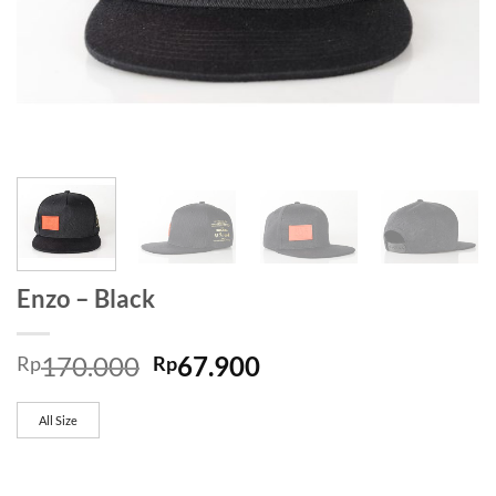
Enzo – Black
170.000
67.900
Rp
Rp
All Size