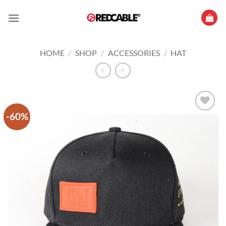
Skip
to
content
HOME
/
SHOP
/
ACCESSORIES
/
HAT
-60%
Add to
wishlist