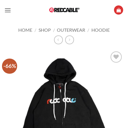
Skip
to
content
HOME
/
SHOP
/
OUTERWEAR
/
HOODIE
-66%
Add to
wishlist