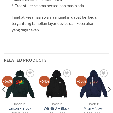
**Free stiker selama persediaan masih ada
Tingkat kesamaan warna mungkin dapat berbeda,
tergantung tampilan layar device dan kecerahan
yang digunakan.
RELATED PRODUCTS
-66%
-64%
-65%
Add to
Add to
Add to
wishlist
wishlist
wishlist
HOODIE
HOODIE
HOODIE
Larson – Black
WBNBD – Black
Alan – Navy