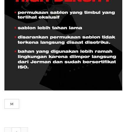
M
Reynard - Black quantity