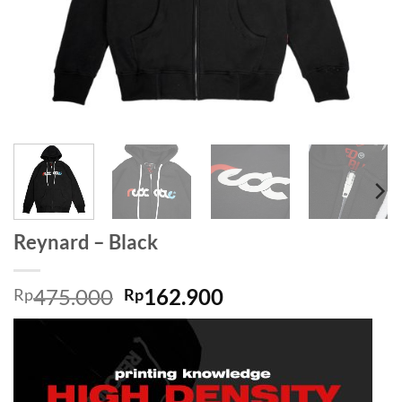
Reynard – Black
475.000
162.900
Rp
Rp