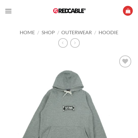
Skip
to
content
HOME
/
SHOP
/
OUTERWEAR
/
HOODIE
Add to
wishlist