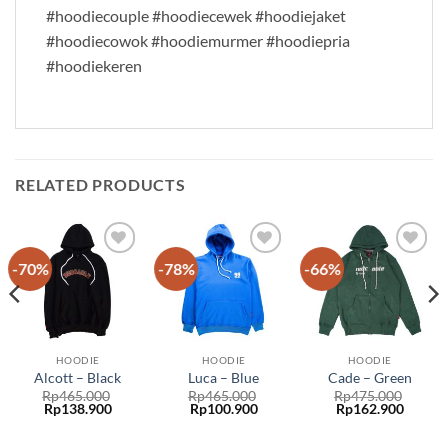
#hoodiecouple #hoodiecewek #hoodiejaket
#hoodiecowok #hoodiemurmer #hoodiepria
#hoodiekeren
RELATED PRODUCTS
-70%
-78%
-66%
Add to
Add to
Add to
wishlist
wishlist
wishlist
HOODIE
HOODIE
HOODIE
Alcott – Black
Luca – Blue
Cade – Green
Rp
465.000
Rp
465.000
Rp
475.000
Rp
138.900
Rp
100.900
Rp
162.900