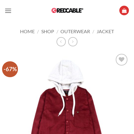
Skip
to
content
HOME
/
SHOP
/
OUTERWEAR
/
JACKET
-67%
Add to
wishlist