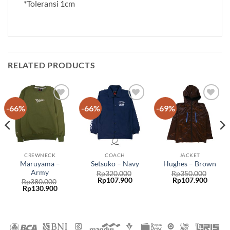
*Toleransi 1cm
RELATED PRODUCTS
-66%
-66%
-69%
Add to
Add to
Add to
wishlist
wishlist
wishlist
CREWNECK
COACH
JACKET
Maruyama –
Setsuko – Navy
Hughes – Brown
Army
Rp
320.000
Rp
350.000
Rp
107.900
Rp
107.900
Rp
380.000
Rp
130.900