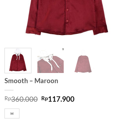
Smooth – Maroon
360.000
117.900
Rp
Rp
M