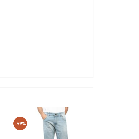
-69%
 to
Add to
list
wishlist