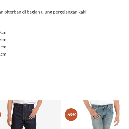
an piterban di bagian ujung pergelangan kaki
0cm
0cm
1cm
1cm
-69%
Add to
Add
wishlist
wish