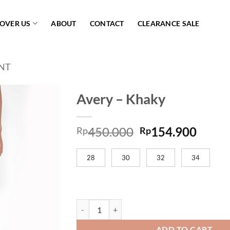
COVER US
ABOUT
CONTACT
CLEARANCE SALE
NT
Avery – Khaky
Add to
450.000
154.900
wishlist
Rp
Rp
28
30
32
34
Avery - Khaky quantity
ADD TO CART